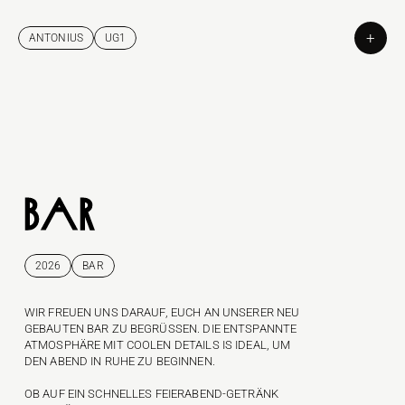
+
ANTONIUS
UG1
ANTONIUS
UG1
BAR
2026
BAR
WIR FREUEN UNS DARAUF, EUCH AN UNSERER NEU 
GEBAUTEN BAR ZU BEGRÜSSEN. DIE ENTSPANNTE A
TMOSPHÄRE MIT COOLEN DETAILS IS IDEAL, UM D
EN ABEND IN RUHE ZU BEGINNEN.


B AUF EIN SCHNELLES FEIERABEND-GETRÄNK O